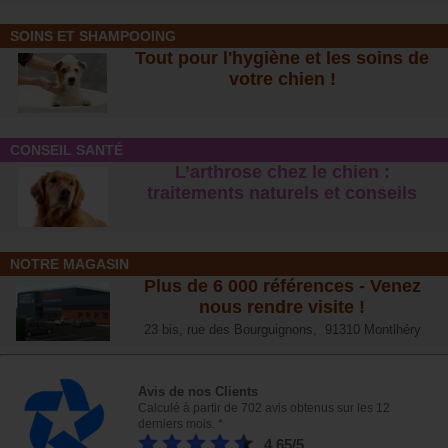
SOINS ET SHAMPOOING
Tout pour l'hygiène et les soins de
votre chien !
CONSEIL SANTÉ
L’arthrose chez le chien :
traitements naturels et conseil
s
NOTRE MAGASIN
Plus de 6 000 références - Venez
nous rendre visite !
23 bis, rue des Bourguignons, 91310 Montlhéry
Avis de nos Clients
Calculé à partir de 702 avis obtenus sur les 12
derniers mois. *
4.65/5