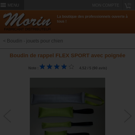
(0)
MENU
MON COMPTE
La boutique des professionnels ouverte à
tous !
< Boudin - jouets pour chien
Boudin de rappel FLEX SPORT avec poignée
Note :
4.52 / 5 (90 avis)