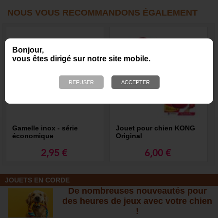
NOUS VOUS RECOMMANDONS ÉGALEMENT
Bonjour,
vous êtes dirigé sur notre site mobile.
Gamelle inox - série
Jouet pour chien KONG
économique
Original
2,95 €
6,00 €
JOUETS EN CORDE
De nombreuses nouveautés pour
des heures de jeux avec votre chien
!