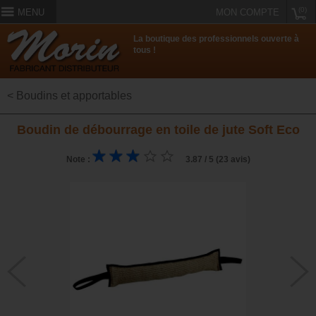
(0)
MENU
MON COMPTE
La boutique des professionnels ouverte à
tous !
< Boudins et apportables
Boudin de débourrage en toile de jute Soft Eco
Note :
3.87 / 5 (23 avis)