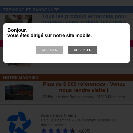
TREKKING ET RANDONNÉE
Tous les produits et harnais pour
pratiquer cette activité avec votre
chien
en toute sécurité
Bonjour,
vous êtes dirigé sur notre site mobile.
TAPIS ROULANT
Avec DOG RUNNER et Dog Pacer
Le n°1 des ventes aux USA
Morin, distributeur exclusif en France
NOTRE MAGASIN
Plus de 6 000 références - Venez
nous rendre visite !
23 bis, rue des Bourguignons, 91310 Montlhéry
Avis de nos Clients
Calculé à partir de 700 avis obtenus sur les 12
derniers mois. *
4.65/5