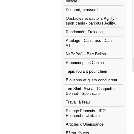
blessé
Dossard, brassard
Obstacles et sautoirs Agility -
sport canin - parcours Agility.
Randonnée, Trekking
Attelage - Canicross - Cani-
VTT
NePoPo® - Bart Bellon
Proprioception Canine
Tapis roulant pour chien
Blousons et gilets conducteur
Tee Shirt, Sweat, Casquette,
Bonnet - Sport canin
Travail à l'eau
Pistage Français - IPO -
Recherche Utilitaire
Articles d'Obéissance
Bâton, fouets