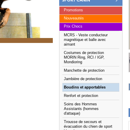
SPORT CANIN
Promotions
Nouveautés
Prix Chocs
MCRS - Veste conducteur
magnétique et balle avec
aimant
Costumes de protection
MORIN Ring, RCI / IGP,
Mondioring
Manchette de protection
Jambière de protection
Boudins et apportables
Renfort et protection
Soins des Hommes
Assistants (hommes
d'attaque)
Trousse de secours et
évacuation du chien de sport