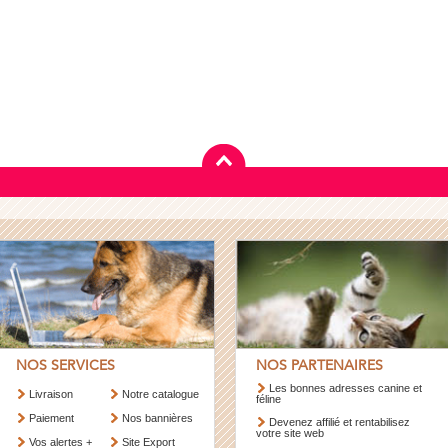
NOS SERVICES
NOS PARTENAIRES
Les bonnes adresses canine et
Livraison
Notre catalogue
féline
Paiement
Nos bannières
Devenez affilié et rentabilisez
votre site web
Vos alertes +
Site Export