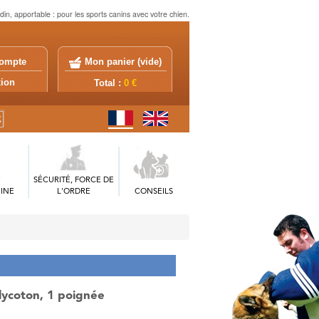
in, apportable : pour les sports canins avec votre chien.
ompte
Mon panier (
vide
)
exion
Total :
0 €
SÉCURITÉ, FORCE DE
INE
L'ORDRE
CONSEILS
lycoton, 1 poignée
.