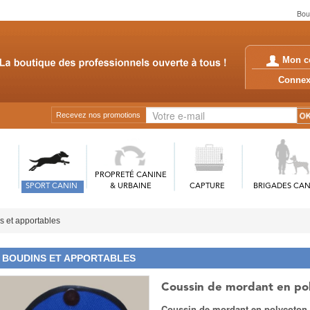
Boud
Mon c
Conn
Recevez nos promotions
PROPRETÉ CANINE
SPORT CANIN
& URBAINE
CAPTURE
BRIGADES CAN
s et apportables
BOUDINS ET APPORTABLES
Coussin de mordant en po
Coussin de mordant en polycoton