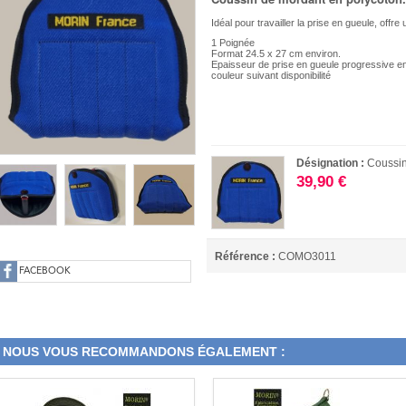
Idéal pour travailler la prise en gueule, off
1 Poignée
Format 24.5 x 27 cm environ.
Epaisseur de prise en gueule progressive en
couleur suivant disponibilité
Désignation :
Coussi
39,90 €
Référence :
COMO3011
FACEBOOK
NOUS VOUS RECOMMANDONS ÉGALEMENT :