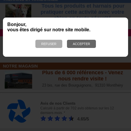
Tous les produits et harnais pour
pratiquer cette activité avec votre
chien
en toute sécurité
Bonjour,
vous êtes dirigé sur notre site mobile.
TAPIS ROULANT
Avec DOG RUNNER et Dog Pacer
Le n°1 des ventes aux USA
Morin, distributeur exclusif en France
NOTRE MAGASIN
Plus de 6 000 références - Venez
nous rendre visite !
23 bis, rue des Bourguignons, 91310 Montlhéry
Avis de nos Clients
Calculé à partir de 702 avis obtenus sur les 12
derniers mois. *
4.65/5