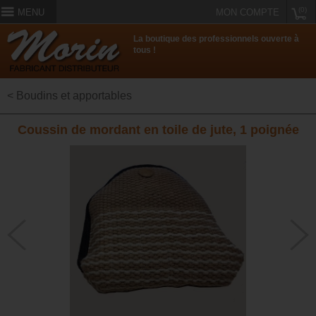
(0)
MENU
MON COMPTE
La boutique des professionnels ouverte à
tous !
< Boudins et apportables
Coussin de mordant en toile de jute, 1 poignée