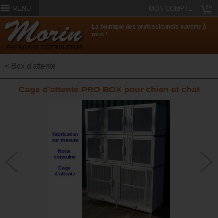
(0)
MENU
MON COMPTE
La boutique des professionnels ouverte à
tous !
< Box d'attente
Cage d’attente PRO BOX pour chien et chat