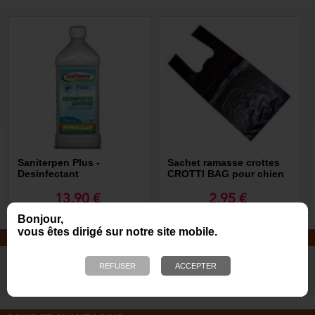
Saniterpen Plus -
Sachet ramasse crottes
Desinfectant
CROTTI BAG pour chien
13,90 €
2,95 €
Bonjour,
vous êtes dirigé sur notre site mobile.
JOUETS EN CORDE
De nombreuses nouveautés pour
des heures de jeux avec votre chien
!