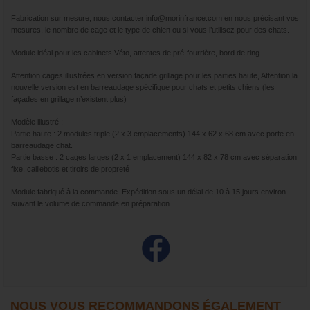
Fabrication sur mesure, nous contacter info@morinfrance.com en nous précisant vos
mesures, le nombre de cage et le type de chien ou si vous l’utilisez pour des chats.
Module idéal pour les cabinets Véto, attentes de pré-fourrière, bord de ring...
Attention cages illustrées en version façade grillage pour les parties haute, Attention la
nouvelle version est en barreaudage spécifique pour chats et petits chiens (les
façades en grillage n’existent plus)
Modèle illustré :
Partie haute : 2 modules triple (2 x 3 emplacements) 144 x 62 x 68 cm avec porte en
barreaudage chat.
Partie basse : 2 cages larges (2 x 1 emplacement) 144 x 82 x 78 cm avec séparation
fixe, caillebotis et tiroirs de propreté
Module fabriqué à la commande. Expédition sous un délai de 10 à 15 jours environ
suivant le volume de commande en préparation
NOUS VOUS RECOMMANDONS ÉGALEMENT