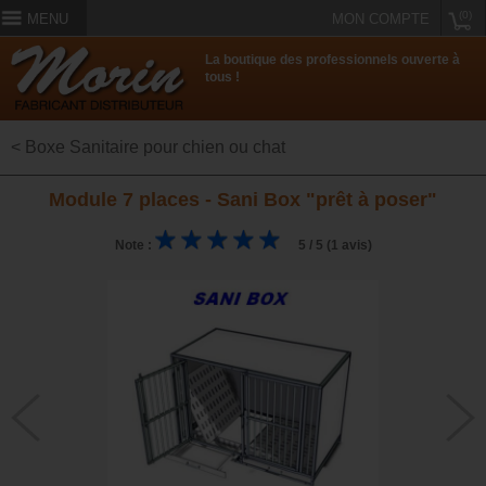
(0)
MENU
MON COMPTE
La boutique des professionnels ouverte à
tous !
< Boxe Sanitaire pour chien ou chat
Module 7 places - Sani Box "prêt à poser"
Note :
5 / 5 (1 avis)