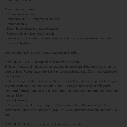
Construite pour durer :
- Profil aluminium anodisé.
- Panneaux en PVC expansé de 10 mm.
- Porte barreaux
- Ensemble modulable et superposable.
- Plusieurs dimensions sur 1 module
- Les cages sont livrées montées, il ne reste plus qu’à superposer et mettre les
platines de fixations.
Les modules "prêt à poser" sont proposés en 3 tailles :
** MODULE TAILLE L composé de la manière suivante :
En haut : 4 cages simple avec barreaudage de porte spécifique pour les chats ou
petits chiens. Portes ouverture à droite. Largeur de la cage : 53 cm, profondeur 62
cm, hauteur 58 cm.
En bas : 1 cage double avec séparation fixe, caillebotis et tiroir de propreté, largeur
122 cm, profondeur 82 cm, hauteur 86 cm. + 1 cage simple large à côté porte
ouverture à droite, caillebotis et tiroir de propreté, largeur 90 cm, profondeur 82 cm,
hauteur 86 cm
- Kit de jumelage
- Chassis piétement au sol, Largeur 212 cm, profondeur 82 cm, hauteur 10 cm.
Dimensions totale de ce module : Largeur 212 cm, profondeur 82 cm, hauteur 154
cm.
** MODULE TAILLE XL composé de la manière suivante :