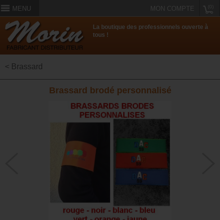
(0)
MENU
MON COMPTE
La boutique des professionnels ouverte à
tous !
< Brassard
Brassard brodé personnalisé