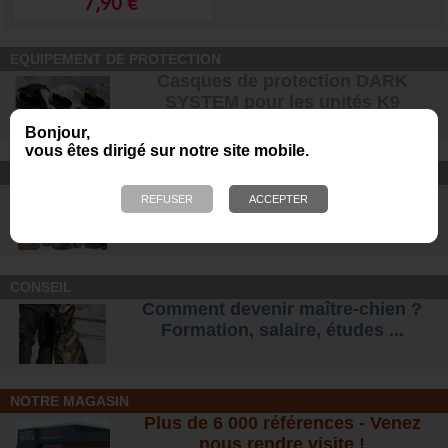
7,90 €
EQUIPEMENT DE PROTECTION
Casques de protection DARK
SYSTEM pour les unités K9
Bonjour,
vous êtes dirigé sur notre site mobile.
CONFORT ET SÉCURITÉ
Chaussures Ranger et
d'intervention pour tous les terrains
.
CONSEIL
Comment devenir maître-chien ?
Formation, salaire, étude
s ...
NOTRE MAGASIN
Plus de 6 000 références - Venez
nous rendre visite !