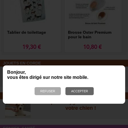
Tablier de toilettage
Brosse Oster Premium
pour le bain
19,30 €
10,80 €
JOUETS EN CORDE
De nombreuses nouveautés pour
Bonjour,
des heures de jeux avec votre chien
vous êtes dirigé sur notre site mobile.
!
SOINS ET SHAMPOOING
Tout pour l'hygiène et les soins de
votre chien !