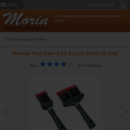
(0)
MENU
MON COMPTE
La boutique des professionnels ouverte à
tous !
< Brosses pour chien
Brosse Flex Care 2 en 1 pour chien et chat
Note :
4.5 / 5 (6 avis)