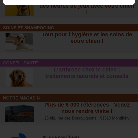
des heures de jeux avec votre chien
!
SOINS ET SHAMPOOING
Tout pour l'hygiène et les soins de
votre chien !
CONSEIL SANTÉ
L’arthrose chez le chien :
traitements naturels et conseil
s
NOTRE MAGASIN
Plus de 6 000 références - Venez
nous rendre visite !
23 bis, rue des Bourguignons, 91310 Montlhéry
Avis de nos Clients