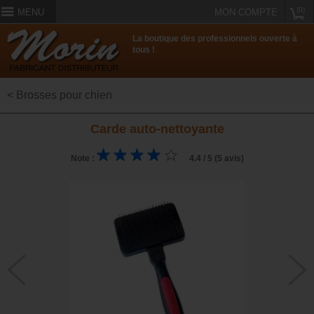
(0)
MENU
MON COMPTE
La boutique des professionnels ouverte à
tous !
< Brosses pour chien
Carde auto-nettoyante
Note :
4.4 / 5 (5 avis)