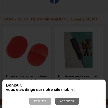
NOUS VOUS RECOMMANDONS ÉGALEMENT
Brosse ovale caoutchouc
Tondeuse professionnel
pour chien et chat
Moser Max 50+
Bonjour,
4,70 €
180,00 €
vous êtes dirigé sur notre site mobile.
JOUETS EN CORDE
De nombreuses nouveautés pour