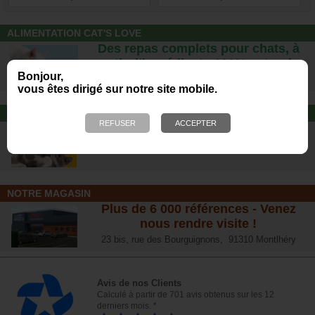
ALIMENTATION CAT'S LOVE
Des repas complets pour chats, à
partir d’ingrédients 100% naturels.
Bonjour,
vous êtes dirigé sur notre site mobile.
JOUET POUR CHAT
Offrez-lui un jouet pour des heures
de plaisirs !
NOTRE MAGASIN
Plus de 6 000 références - Venez
nous rendre visite !
23 bis, rue des Bourguignons, 91310 Montlhéry
Avis de nos Clients
Calculé à partir de 701 avis obtenus sur les 12
derniers mois. *