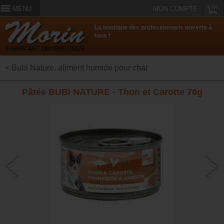
(0)
MENU
MON COMPTE
La boutique des professionnels ouverte à
tous !
< Bubi Nature, aliment humide pour chat
Pâtée BUBI NATURE - Thon et Carotte 70g