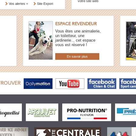
votre site web
Vos alertes +
Site Export
ESPACE REVENDEUR
Vous êtes une animalerie,
un toiletteur, une
jardinerie... cet espace
vous est réservé !
En savoir plus
TROUVER