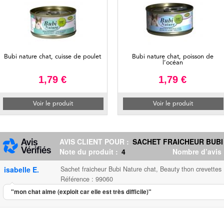
Bubi nature chat, cuisse de poulet
Bubi nature chat, poisson de
l’océan
1,79 €
1,79 €
Voir le produit
Voir le produit
AVIS CLIENT POUR :
SACHET FRAICHEUR BUBI 
Note du produit :
4
Nombre d’avis
isabelle E.
Sachet fraicheur Bubi Nature chat, Beauty thon crevettes
Référence : 99060
"mon chat aime (exploit car elle est très difficile)"