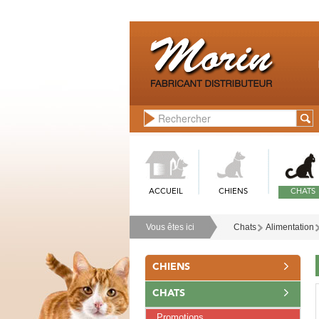
ACCUEIL
CHIENS
CHATS
Vous êtes ici
Chats
Alimentation
CHIENS
CHATS
Promotions