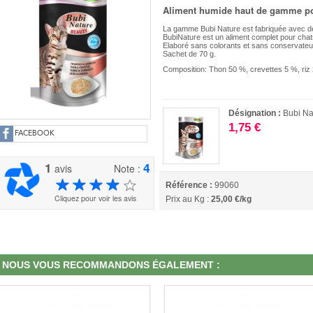
Aliment humide haut de gamme pou
La gamme Bubi Nature est fabriquée avec de
BubiNature est un aliment complet pour chats
Elaboré sans colorants et sans conservate
Sachet de 70 g.
Composition: Thon 50 %, crevettes 5 %, riz
Désignation :
Bubi Na
1,75 €
FACEBOOK
1
4
avis
Note :
Référence :
99060
Cliquez pour voir les avis
Prix au Kg :
25,00 €/kg
NOUS VOUS RECOMMANDONS ÉGALEMENT :