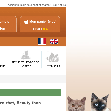
Aliment humide pour chat et chaton : Bubi Nature
ompte
Mon panier (
vide
)
exion
Total :
0 €
SÉCURITÉ, FORCE DE
INE
L'ORDRE
CONSEILS
ure chat, Beauty thon