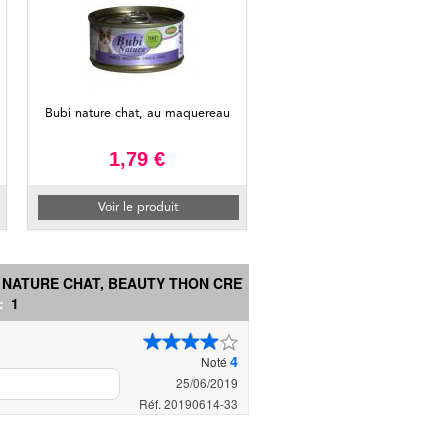
Bubi nature chat, au maquereau
1,79 €
Voir le produit
NATURE CHAT, BEAUTY THON CREVE...
 :
1
4
Noté
25/06/2019
Réf. 20190614-33