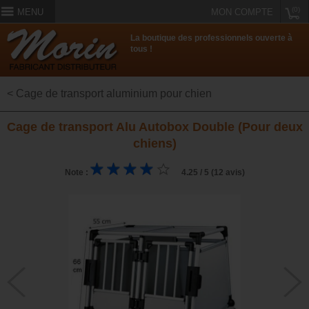
(0)
MENU
MON COMPTE
La boutique des professionnels ouverte à
tous !
< Cage de transport aluminium pour chien
Cage de transport Alu Autobox Double (Pour deux
chiens)
Note :
4.25 / 5 (12 avis)