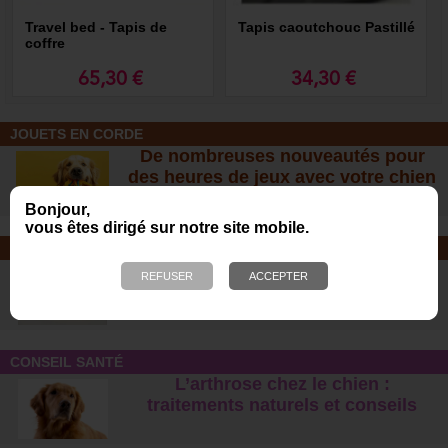
Travel bed - Tapis de
Tapis caoutchouc Pastillé
coffre
65,30 €
34,30 €
JOUETS EN CORDE
De nombreuses nouveautés pour
des heures de jeux avec votre chien
!
Bonjour,
vous êtes dirigé sur notre site mobile.
SOINS ET SHAMPOOING
Tout pour l'hygiène et les soins de
votre chien !
CONSEIL SANTÉ
L’arthrose chez le chien :
traitements naturels et conseil
s