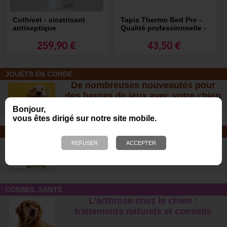
Cothivet - cicatrisant
Tapis Thermo Bed Pro -
antiseptique
Qualité professionnelle -
Recommandé par Morin
259,90 €
43,50 €
JOUETS EN CORDE
De nombreuses nouveautés pour
des heures de jeux avec votre chien
!
Bonjour,
vous êtes dirigé sur notre site mobile.
SOINS ET SHAMPOOING
Tout pour l'hygiène et les soins de
votre chien !
CONSEIL SANTÉ
L’arthrose chez le chien :
traitements naturels et conseil
s