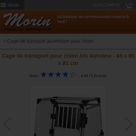
(0)
MENU
MON COMPTE
La boutique des professionnels ouverte à
tous !
< Cage de transport aluminium pour chien
Cage de transport pour chien Alu Autobox - 93 x 65
x 81 cm
Note :
4.44 / 5 (9 avis)