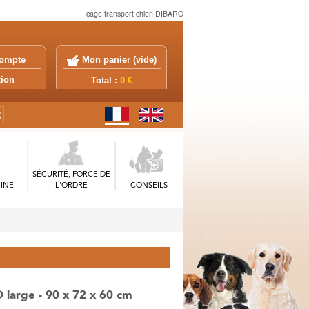
cage transport chien DIBARO
ompte
Mon panier (
vide
)
exion
Total :
0 €
SÉCURITÉ, FORCE DE
INE
L'ORDRE
CONSEILS
large - 90 x 72 x 60 cm