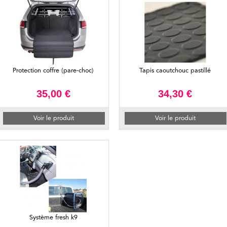
Protection coffre (pare-choc)
Tapis caoutchouc pastillé
35,00 €
34,30 €
Voir le produit
Voir le produit
Système fresh k9