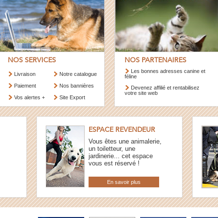
NOS SERVICES
NOS PARTENAIRES
Les bonnes adresses canine et
Livraison
Notre catalogue
féline
Paiement
Nos bannières
Devenez affilié et rentabilisez
votre site web
Vos alertes +
Site Export
ESPACE REVENDEUR
Vous êtes une animalerie,
un toiletteur, une
jardinerie... cet espace
vous est réservé !
En savoir plus