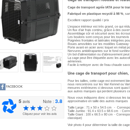
Cage de transport agrée IATA pour le tra
Fabriqué en plastique recyclé à 98 %
, sa
Excellent rapport qualité / prix
L’espace intérieur est très grand, ce qui rédu
Un flux d’air frais continu, grâce à des ouver
Assemblage sûr et sécurisé avec les écrous 
Les boulons sont conçus pour les tournevis 
Poignées frontales et latérales intégrées pou
Roues amovibles sur les modèles Gateway 
Porte avant en acier avec loquet en métal p
Nervures antidérapantes sur le fond surélevé
Un bol d’alimentation ou d’abreuvement peut ê
La cage peut être étiquetée avec les autocol
aériennes.
Facile à nettoyer avec de l’eau chaude sa
Une cage de transport pour chien
Pour les tailles, cette cage est extrement b
nous rencontrons sur les Vari Kennel ou Vari
FACEBOOK
mesures extérieures ci dessous sont quasi 
aux autres marques qui perdent plusieurs cen
Nous vous indiquons donc ci dessous les ta
5
3.8
avis
Note :
approximative en taille des autres marques
Taille Large : 71 x 50 x 54.5 cm - Correspo
Taille Jumbo : 91.4 x 63.5 x 68.6 cm - Corrres
Cliquez pour voir les avis
Taille Giant : 100 x 66.5 x 80 cm - Correspo
classique)
Voir photo 4 pour déterminer la taille de cag