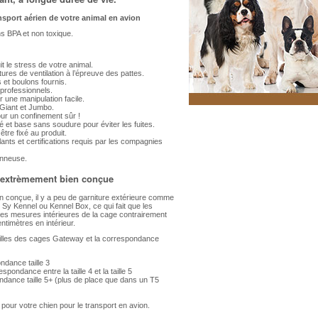
nsport aérien de votre animal en avion
ns BPA et non toxique.
it le stress de votre animal.
tures de ventilation à l’épreuve des pattes.
et boulons fournis.
professionnels.
r une manipulation facile.
Giant et Jumbo.
our un confinement sûr !
 et base sans soudure pour éviter les fuites.
tre fixé au produit.
lants et certifications requis par les compagnies
vonneuse.
, extrèmement bien conçue
ien conçue, il y a peu de garniture extérieure comme
 Sy Kennel ou Kennel Box, ce qui fait que les
les mesures intérieures de la cage contrairement
timètres en intérieur.
illes des cages Gateway et la correspondance
ndance taille 3
pondance entre la taille 4 et la taille 5
ndance taille 5+ (plus de place que dans un T5
e pour votre chien pour le transport en avion.