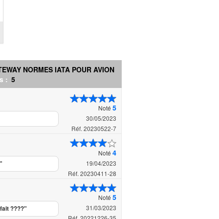
EWAY NORMES IATA POUR AVION
s :
5
5
Noté
30/05/2023
Réf. 20230522-7
4
Noté
19/04/2023
"
Réf. 20230411-28
5
Noté
31/03/2023
fait ????"
Réf. 20221226-35