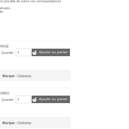
il est possible de suivre ces correspondances :
brador...
er.
LARGE
Ajouter au panier
Quantité :
Marque :
Gateway
JUMBO
Ajouter au panier
Quantité :
Marque :
Gateway