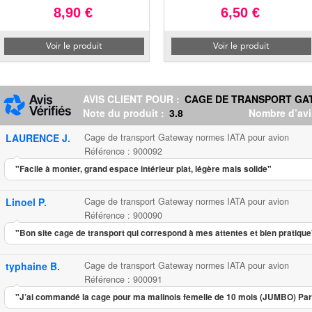
8,90 €
6,50 €
Voir le produit
Voir le produit
AVIS CLIENT POUR :
CAGE DE TRANSPORT GAT
Note du produit :
3.8
Nombre d’avi
LAURENCE J.
Cage de transport Gateway normes IATA pour avion
Référence : 900092
"Facile à monter, grand espace intérieur plat, légère mais solide"
Linoel P.
Cage de transport Gateway normes IATA pour avion
Référence : 900090
"Bon site cage de transport qui correspond à mes attentes et bien pratique
typhaine B.
Cage de transport Gateway normes IATA pour avion
Référence : 900091
"J’ai commandé la cage pour ma malinois femelle de 10 mois (JUMBO) Par