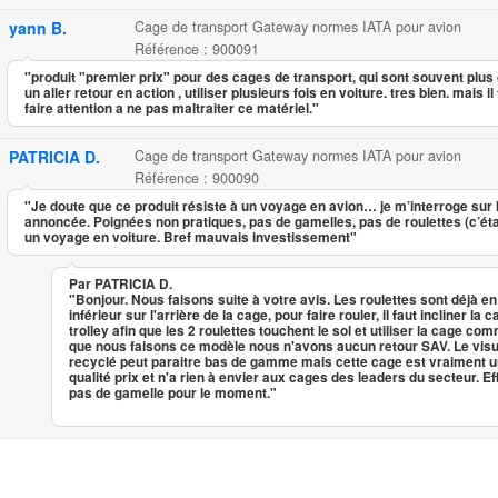
yann B.
Cage de transport Gateway normes IATA pour avion
Référence : 900091
"produit "premier prix" pour des cages de transport, qui sont souvent plus 
un aller retour en action , utiliser plusieurs fois en voiture. tres bien. mais
faire attention a ne pas maltraiter ce matériel."
PATRICIA D.
Cage de transport Gateway normes IATA pour avion
Référence : 900090
"Je doute que ce produit résiste à un voyage en avion… je m’interroge sur 
annoncée. Poignées non pratiques, pas de gamelles, pas de roulettes (c’ét
un voyage en voiture. Bref mauvais investissement"
Par PATRICIA D.
"Bonjour. Nous faisons suite à votre avis. Les roulettes sont déjà e
inférieur sur l'arrière de la cage, pour faire rouler, il faut incliner l
trolley afin que les 2 roulettes touchent le sol et utiliser la cage co
que nous faisons ce modèle nous n'avons aucun retour SAV. Le visu
recyclé peut paraitre bas de gamme mais cette cage est vraiment u
qualité prix et n'a rien à envier aux cages des leaders du secteur. Ef
pas de gamelle pour le moment."
Cage de transport Gateway norm
...