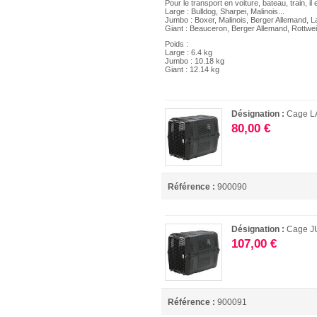
Pour le transport en voiture, bateau, train, 
Large : Bulldog, Sharpei, Malinois...
Jumbo : Boxer, Malinois, Berger Allemand, La
Giant : Beauceron, Berger Allemand, Rottweil
Poids :
Large : 6.4 kg
Jumbo : 10.18 kg
Giant : 12.14 kg
Désignation :
Cage 
80,00 €
Référence :
900090
Désignation :
Cage 
107,00 €
Référence :
900091