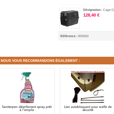
Désignation :
Cage G
128,40 €
Référence :
900092
NOUS VOUS RECOMMANDONS ÉGALEMENT :
Saniterpen désinfectant spray prêt
Lien autobloquant pour scellé de
à l’emploi
sécurité