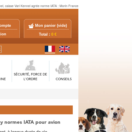
nel, caisse Vari Kennel agrée norme IATA : Morin France
ompte
Mon panier (
vide
)
exion
Total :
0 €
SÉCURITÉ, FORCE DE
INE
L'ORDRE
CONSEILS
y normes IATA pour avion
ant, à longue durée de vie.