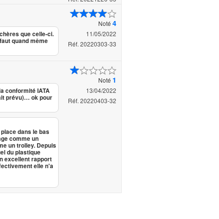
4
Noté
11/05/2022
chères que celle-ci.
 il faut quand même
Réf. 20220303-33
1
Noté
13/04/2022
la conformité IATA
ait prévu)… ok pour
Réf. 20220403-32
n place dans le bas
a cage comme un
mme un trolley. Depuis
el du plastique
n excellent rapport
fectivement elle n'a