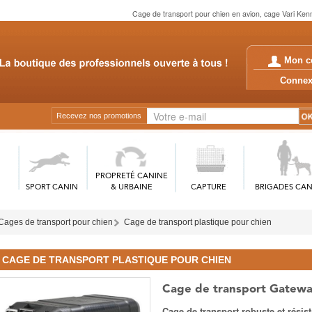
Cage de transport pour chien en avion, cage Vari Ken
Mon c
Conn
Recevez nos promotions
PROPRETÉ CANINE
SPORT CANIN
& URBAINE
CAPTURE
BRIGADES CAN
Cages de transport pour chien
Cage de transport plastique pour chien
CAGE DE TRANSPORT PLASTIQUE POUR CHIEN
Cage de transport Gatewa
Cage de transport robuste et résist