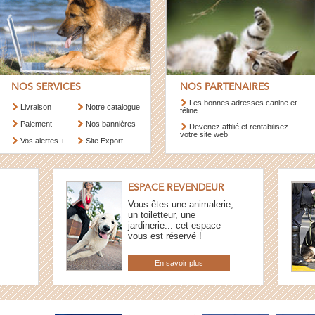
NOS SERVICES
NOS PARTENAIRES
Les bonnes adresses canine et
Livraison
Notre catalogue
féline
Paiement
Nos bannières
Devenez affilié et rentabilisez
votre site web
Vos alertes +
Site Export
ESPACE REVENDEUR
Vous êtes une animalerie,
un toiletteur, une
jardinerie... cet espace
vous est réservé !
En savoir plus