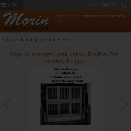
(0)
MENU
MON COMPTE
La boutique des professionnels ouverte à
tous !
< Cage de transport sur mesures
Cage de transport pour chiens DogBox Pro -
module 6 cages