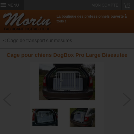
(0)
MENU
MON COMPTE
La boutique des professionnels ouverte à
tous !
< Cage de transport sur mesures
Cage pour chiens DogBox Pro Large Biseautée