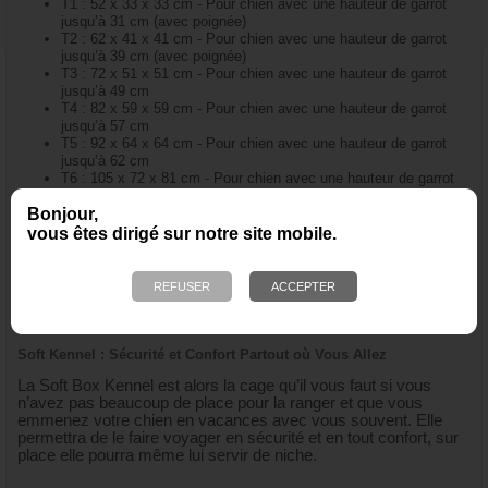
T1 : 52 x 33 x 33 cm - Pour chien avec une hauteur de garrot
jusqu’à 31 cm (avec poignée)
T2 : 62 x 41 x 41 cm - Pour chien avec une hauteur de garrot
jusqu’à 39 cm (avec poignée)
T3 : 72 x 51 x 51 cm - Pour chien avec une hauteur de garrot
jusqu’à 49 cm
T4 : 82 x 59 x 59 cm - Pour chien avec une hauteur de garrot
jusqu’à 57 cm
T5 : 92 x 64 x 64 cm - Pour chien avec une hauteur de garrot
jusqu’à 62 cm
T6 : 105 x 72 x 81 cm - Pour chien avec une hauteur de garrot
jusqu’à 79 cm
Bonjour,
T7 : 120 x 77 x 86 cm - Pour chien avec une hauteur de garrot
jusqu’à 84 cm
vous êtes dirigé sur notre site mobile.
PDF contenant un tableau répertoriant les races correspondant
à chaque taille, classées en fonction de leur hauteur moyenne
au garrot. Ces données sont fournies à titre indicatif, car chaque
chien est différent.
Soft Kennel : Sécurité et Confort Partout où Vous Allez
La Soft Box Kennel est alors la cage qu’il vous faut si vous
n’avez pas beaucoup de place pour la ranger et que vous
emmenez votre chien en vacances avec vous souvent. Elle
permettra de le faire voyager en sécurité et en tout confort, sur
place elle pourra même lui servir de niche.