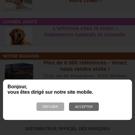
votre chien !
CONSEIL SANTÉ
L’arthrose chez le chien :
traitements naturels et conseil
s
NOTRE MAGASIN
Plus de 6 000 références - Venez
nous rendre visite !
23 bis, rue des Bourguignons, 91310 Montlhéry
Bonjour,
vous êtes dirigé sur notre site mobile.
Avis de nos Clients
Calculé à partir de 700 avis obtenus sur les 12
derniers mois. *
4.65/5
DISTRIBUTEUR OFFICIEL DES MARQUES