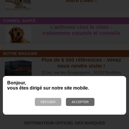
votre chien !
CONSEIL SANTÉ
L’arthrose chez le chien :
traitements naturels et conseil
s
NOTRE MAGASIN
Plus de 6 000 références - Venez
nous rendre visite !
23 bis, rue des Bourguignons, 91310 Montlhéry
Bonjour,
vous êtes dirigé sur notre site mobile.
Avis de nos Clients
Calculé à partir de 702 avis obtenus sur les 12
derniers mois. *
4.65/5
DISTRIBUTEUR OFFICIEL DES MARQUES