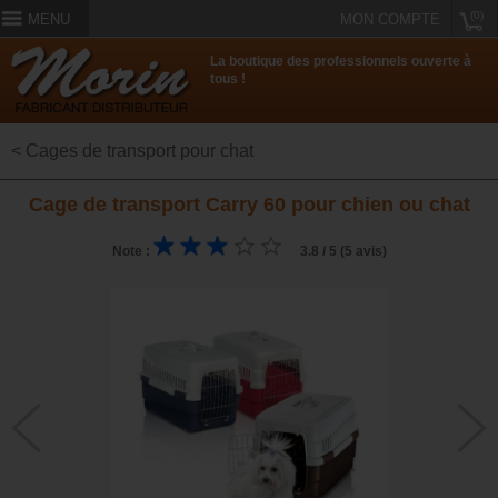
(0)
MENU
MON COMPTE
La boutique des professionnels ouverte à
tous !
< Cages de transport pour chat
Cage de transport Carry 60 pour chien ou chat
Note :
3.8 / 5 (5 avis)