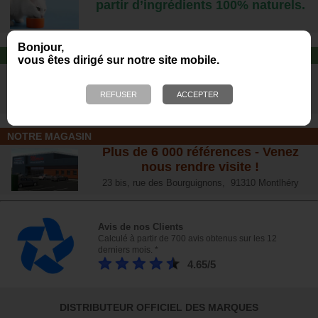
partir d’ingrédients 100% naturels.
Bonjour,
JOUET POUR CHAT
vous êtes dirigé sur notre site mobile.
Offrez-lui un jouet pour des heures
de plaisirs !
NOTRE MAGASIN
Plus de 6 000 références - Venez
nous rendre visite !
23 bis, rue des Bourguignons, 91310 Montlhéry
Avis de nos Clients
Calculé à partir de 700 avis obtenus sur les 12
derniers mois. *
4.65/5
DISTRIBUTEUR OFFICIEL DES MARQUES