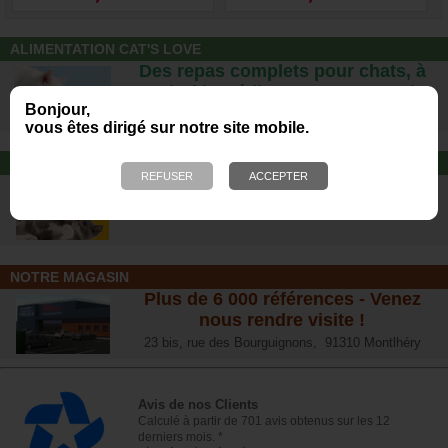
ALIMENTATION CAT'S LOVE
Des repas complets pour chats, à
partir d’ingrédients 100% naturels.
Bonjour,
vous êtes dirigé sur notre site mobile.
JOUET POUR CHAT
Offrez-lui un jouet pour des heures
de plaisirs !
NOTRE MAGASIN
Plus de 6 000 références - Venez
nous rendre visite !
23 bis, rue des Bourguignons, 91310 Montlhéry
Avis de nos Clients
Calculé à partir de 701 avis obtenus sur les 12
derniers mois. *