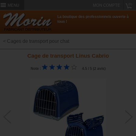
(0)
MENU
MON COMPTE
La boutique des professionnels ouverte à
tous !
< Cages de transport pour chat
Cage de transport Linus Cabrio
Note :
4.5 / 5 (2 avis)