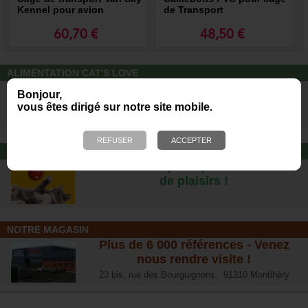
Kennel pour avion
de Transport
60,70 €
48,50 €
ALIMENTATION CAT'S LOVE
Des repas complets pour chats, à
Bonjour,
partir d’ingrédients 100% naturels.
vous êtes dirigé sur notre site mobile.
JOUET POUR CHAT
Offrez-lui un jouet pour des heures
de plaisirs !
NOTRE MAGASIN
Plus de 6 000 références - Venez
nous rendre visite !
23 bis, rue des Bourguignons, 91310 Montlhéry