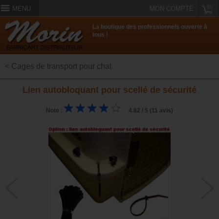
(0)
MENU
MON COMPTE
La boutique des professionnels ouverte à
tous !
< Cages de transport pour chat
Lien autobloquant pour scellé de sécurité
Note :
4.82 / 5 (11 avis)