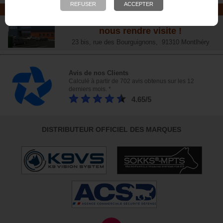
NOTRE MAGASIN
Plus de 6 000 références - Venez
nous rendre visite !
23 bis, rue des Bourguignons, 91310 Montlhéry
Avis de nos Clients
Calculé à partir de 702 avis obtenus sur les 12
derniers mois. *
4.65/5
DISTRIBUTEUR OFFICIEL DES MARQUES