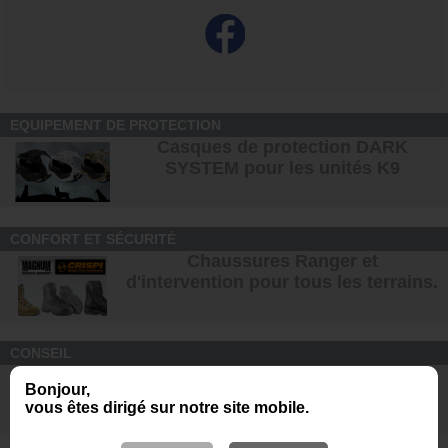
EQUIPEMENT DE PROTECTION
Casques de protection DARK
SYSTEM pour les unités K9
CONFORT ET SÉCURITÉ
Chaussures Ranger et
d'intervention pour tous les terrains
.
CONSEIL
Comment devenir maître-chien ?
Bonjour,
Formation, salaire, étude
s ...
vous êtes dirigé sur notre site mobile.