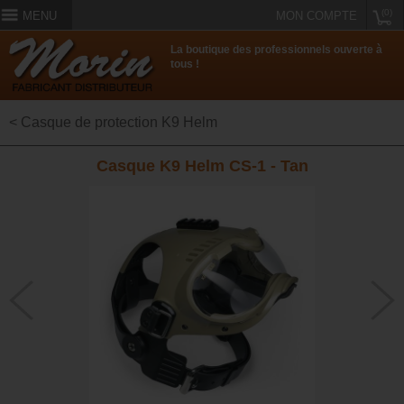
(0)
MENU
MON COMPTE
La boutique des professionnels ouverte à
tous !
< Casque de protection K9 Helm
Casque K9 Helm CS-1 - Tan