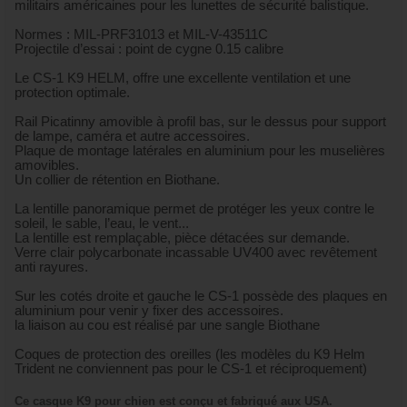
militairs américaines pour les lunettes de sécurité balistique.
Normes : MIL-PRF31013 et MIL-V-43511C
Projectile d’essai : point de cygne 0.15 calibre
Le CS-1 K9 HELM, offre une excellente ventilation et une
protection optimale.
Rail Picatinny amovible à profil bas, sur le dessus pour support
de lampe, caméra et autre accessoires.
Plaque de montage latérales en aluminium pour les muselières
amovibles.
Un collier de rétention en Biothane.
La lentille panoramique permet de protéger les yeux contre le
soleil, le sable, l’eau, le vent...
La lentille est remplaçable, pièce détacées sur demande.
Verre clair polycarbonate incassable UV400 avec revêtement
anti rayures.
Sur les cotés droite et gauche le CS-1 possède des plaques en
aluminium pour venir y fixer des accessoires.
la liaison au cou est réalisé par une sangle Biothane
Coques de protection des oreilles (les modèles du K9 Helm
Trident ne conviennent pas pour le CS-1 et réciproquement)
Ce casque K9 pour chien est conçu et fabriqué aux USA.