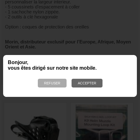
personnaliser la largeur interieur.
- 5 coussinets d’espacement à coller
- 1 sachoche nylon zippée.
- 2 outils à clé hexagonale
Option : coques de protection des oreilles
Morin, distributeur exclusif pour l’Europe, Afrique, Moyen
Orient et Asie.
Bonjour,
vous êtes dirigé sur notre site mobile.
NOUS VOUS RECOMMANDONS ÉGALEMENT