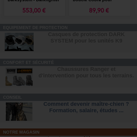
NOIR
casque Darksystem
553,00 €
89,90 €
EQUIPEMENT DE PROTECTION
Casques de protection DARK
SYSTEM pour les unités K9
CONFORT ET SÉCURITÉ
Chaussures Ranger et
d'intervention pour tous les terrains
.
CONSEIL
Comment devenir maître-chien ?
Formation, salaire, étude
s ...
NOTRE MAGASIN