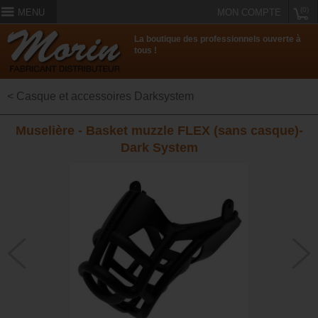
(0)
MENU
MON COMPTE
La boutique des professionnels ouverte à
tous !
< Casque et accessoires Darksystem
Muselière - Basket muzzle FLEX (sans casque)-
Dark System