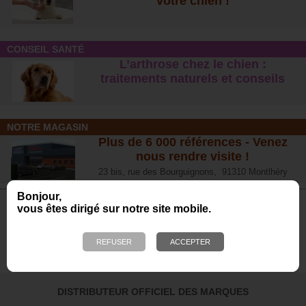
votre chien !
CONSEIL SANTÉ
L’arthrose chez le chien :
traitements naturels et conseil
s
NOTRE MAGASIN
Plus de 6 000 références - Venez
nous rendre visite !
23 bis, rue des Bourguignons, 91310 Montlhéry
Bonjour,
vous êtes dirigé sur notre site mobile.
Avis de nos Clients
Calculé à partir de 701 avis obtenus sur les 12
derniers mois. *
4.65/5
DISTRIBUTEUR OFFICIEL DES MARQUES