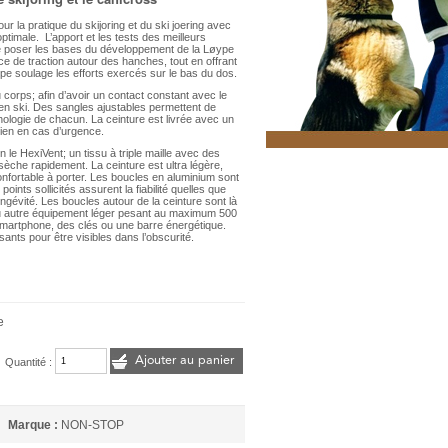
r la pratique du skijoring et du ski joering avec
optimale. L’apport et les tests des meilleurs
de poser les bases du développement de la Løype
rce de traction autour des hanches, tout en offrant
pe soulage les efforts exercés sur le bas du dos.
corps; afin d’avoir un contact constant avec le
bre en ski. Des sangles ajustables permettent de
phologie de chacun. La ceinture est livrée avec un
ien en cas d’urgence.
n le HexiVent; un tissu à triple maille avec des
 sèche rapidement. La ceinture est ultra légère,
confortable à porter. Les boucles en aluminium sont
oints sollicités assurent la fiabilité quelles que
ongévité. Les boucles autour de la ceinture sont là
ou autre équipement léger pesant au maximum 500
smartphone, des clés ou une barre énergétique.
sants pour être visibles dans l’obscurité.
e
Ajouter au panier
Quantité :
Marque :
NON-STOP