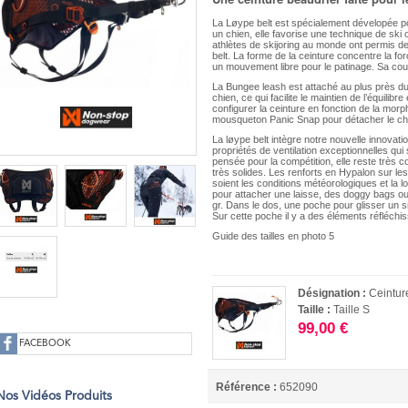
La Løype belt est spécialement dévelopée pou
un chien, elle favorise une technique de ski 
athlètes de skijoring au monde ont permis 
belt. La forme de la ceinture concentre la fo
un mouvement libre pour le patinage. Sa cou
La Bungee leash est attaché au plus près du 
chien, ce qui facilite le maintien de l’équili
configurer la ceinture en fonction de la mor
mousqueton Panic Snap pour détacher le ch
La løype belt intègre notre nouvelle innovatio
propriétés de ventilation exceptionnelles qui
pensée pour la compétition, elle reste très 
très solides. Les renforts en Hypalon sur les p
soient les conditions météorologiques et la l
pour attacher une laisse, des doggy bags 
gr. Dans le dos, une poche pour glisser un 
Sur cette poche il y a des éléments réfléchis
Guide des tailles en photo 5
Désignation :
Ceintur
Taille :
Taille S
99,00 €
FACEBOOK
Référence :
652090
Nos Vidéos Produits