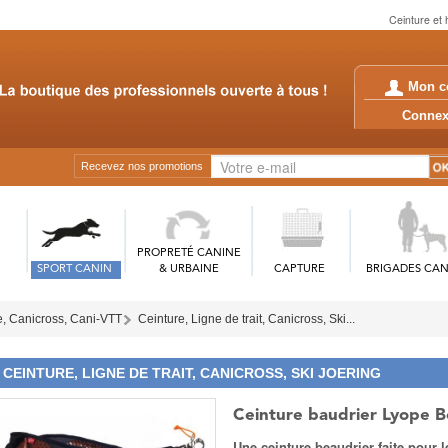
Ceinture et 
Mon c
Conn
Recevez nos promotions
PROPRETÉ CANINE
SPORT CANIN
& URBAINE
CAPTURE
BRIGADES CAN
e, Canicross, Cani-VTT
Ceinture, Ligne de trait, Canicross, Ski...
CEINTURE, LIGNE DE TRAIT, CANICROSS, SKI JOERING
Ceinture baudrier Lyope
Une ceinture beaudrier faite pour l