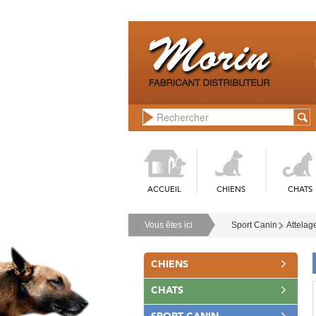
ACCUEIL
CHIENS
CHATS
Vous êtes ici
Sport Canin
Attelag
CHIENS
CHATS