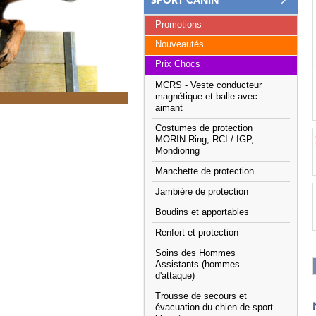
SPORT CANIN
Promotions
Nouveautés
Prix Chocs
MCRS - Veste conducteur
magnétique et balle avec
aimant
Costumes de protection
MORIN Ring, RCI / IGP,
Mondioring
Manchette de protection
Jambière de protection
Boudins et apportables
Renfort et protection
Soins des Hommes
Assistants (hommes
d'attaque)
Trousse de secours et
évacuation du chien de sport