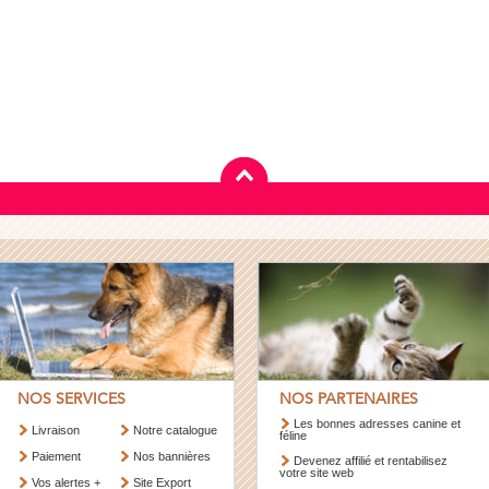
NOS SERVICES
NOS PARTENAIRES
Les bonnes adresses canine et
Livraison
Notre catalogue
féline
Paiement
Nos bannières
Devenez affilié et rentabilisez
votre site web
Vos alertes +
Site Export