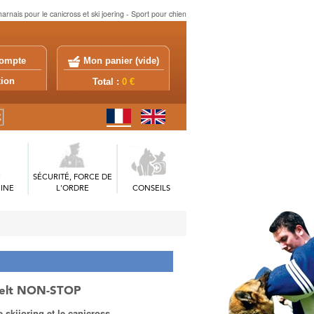
harnais pour le canicross et ski joering - Sport pour chien
ompte
Mon panier (
vide
)
exion
Total :
0 €
SÉCURITÉ, FORCE DE
INE
L'ORDRE
CONSEILS
 Belt NON-STOP
e skijoring et le canicross