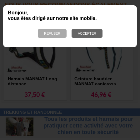
NOUS VOUS RECOMMANDONS ÉGALEMENT
Bonjour,
vous êtes dirigé sur notre site mobile.
Harnais MANMAT Long
Ceinture baudrier
distance
MANMAT canicross
37,50 €
46,96 €
TREKKING ET RANDONNÉE
Tous les produits et harnais pour
pratiquer cette activité avec votre
chien
en toute sécurité