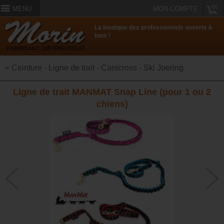
(0)
MENU
MON COMPTE
La boutique des professionnels ouverte à
tous !
< Ceinture - Ligne de trait - Canicross - Ski Joering
Ligne de trait MANMAT Snap Line (pour 1 ou 2
chiens)