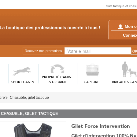
Gilet tactique et chasu
Mon c
Conn
Recevez nos promotions
PROPRETÉ CANINE
SPORT CANIN
& URBAINE
CAPTURE
BRIGADES CAN
rdre
Chasuble, gilet tactique
CHASUBLE, GILET TACTIQUE
Gilet Force Intervention
Gilet d’intervention 100% Ny