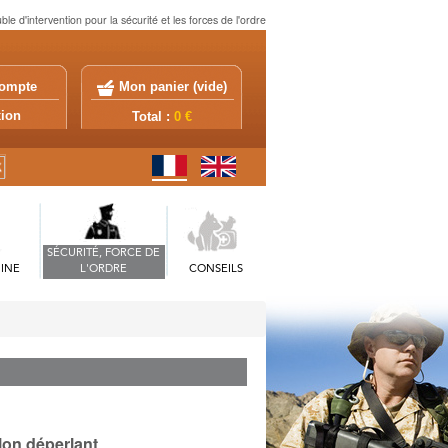
ble d'intervention pour la sécurité et les forces de l'ordre
ompte
Mon panier (
vide
)
exion
Total :
0 €
SÉCURITÉ, FORCE DE
INE
L'ORDRE
CONSEILS
lon déperlant