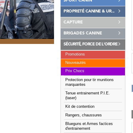
SPORT CANIN
PROPRETÉ CANINE & UR...
CAPTURE
BRIGADES CANINE
SÉCURITÉ, FORCE DE L'ORDRE
Promotions
Nouveautés
Prix Chocs
Protection pour tir munitions
marquantes
Tenue entrainement P.I.E.
(taser)
Kit de contention
Rangers, chaussures
Blueguns et Armes factices
d'entrainement