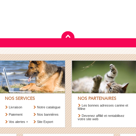
NOS SERVICES
NOS PARTENAIRES
Les bonnes adresses canine et
Livraison
Notre catalogue
féline
Paiement
Nos bannières
Devenez affilié et rentabilisez
votre site web
Vos alertes +
Site Export