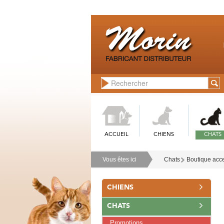
ACCUEIL
CHIENS
CHATS
Vous êtes ici
Chats
Boutique acce
CHIENS
CHATS
Promotions