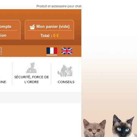
Produit et accessoire pour chat
ompte
Mon panier (
vide
)
exion
Total :
0 €
SÉCURITÉ, FORCE DE
INE
L'ORDRE
CONSEILS