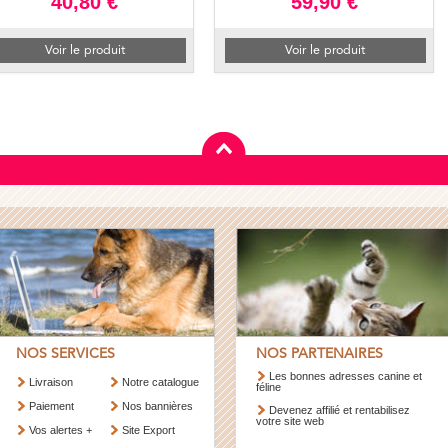
40,80 €
59,90 €
Voir le produit
Voir le produit
NOS SERVICES
NOS PARTENAIRES
Les bonnes adresses canine et
Livraison
Notre catalogue
féline
Paiement
Nos bannières
Devenez affilié et rentabilisez
votre site web
Vos alertes +
Site Export