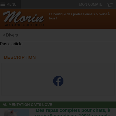
(0)
MENU
MON COMPTE
La boutique des professionnels ouverte à
tous !
< Divers
Pas d'article
DESCRIPTION
ALIMENTATION CAT'S LOVE
Des repas complets pour chats, à
partir d’ingrédients 100% naturels.