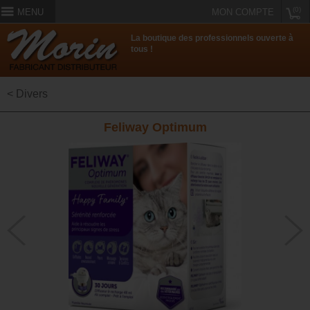
(0)
MENU
MON COMPTE
La boutique des professionnels ouverte à
tous !
< Divers
Feliway Optimum