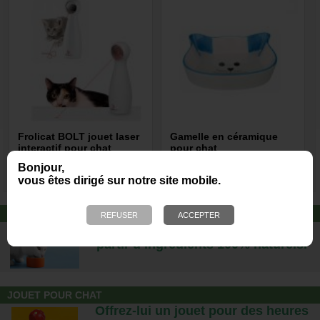
Frolicat BOLT jouet laser
Gamelle en céramique
interactif pour chat
pour chat
Bonjour,
26,50 €
4,95 €
vous êtes dirigé sur notre site mobile.
ALIMENTATION CAT'S LOVE
Des repas complets pour chats, à
partir d’ingrédients 100% naturels.
JOUET POUR CHAT
Offrez-lui un jouet pour des heures