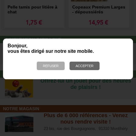
Pelle tamis pour litière à
Copeaux Premium Larges
chat
- dépoussiérés
1,75 €
14,95 €
ALIMENTATION CAT'S LOVE
Bonjour,
Des repas complets pour chats, à
vous êtes dirigé sur notre site mobile.
partir d’ingrédients 100% naturels.
JOUET POUR CHAT
Offrez-lui un jouet pour des heures
de plaisirs !
NOTRE MAGASIN
Plus de 6 000 références - Venez
nous rendre visite !
23 bis, rue des Bourguignons, 91310 Montlhéry