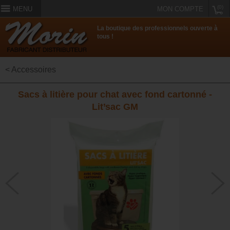
(0)
MENU
MON COMPTE
La boutique des professionnels ouverte à
tous !
< Accessoires
Sacs à litière pour chat avec fond cartonné -
Lit’sac GM