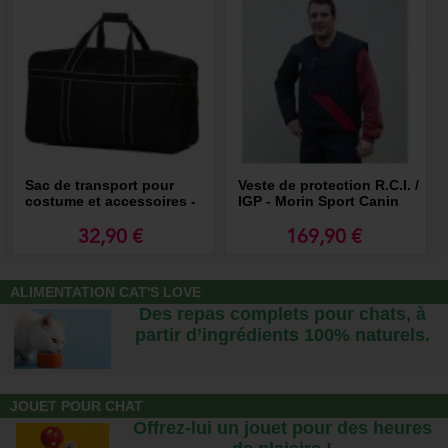
Sac de transport pour
Veste de protection R.C.I. /
costume et accessoires -
IGP - Morin Sport Canin
MORIN Sport Canin
32,90 €
169,90 €
ALIMENTATION CAT'S LOVE
Des repas complets pour chats, à
partir d’ingrédients 100% naturels.
JOUET POUR CHAT
Offrez-lui un jouet pour des heures