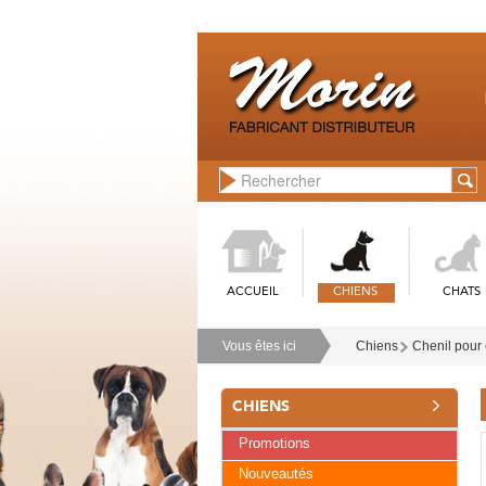
ACCUEIL
CHIENS
CHATS
Vous êtes ici
Chiens
Chenil pour 
CHIENS
Promotions
Nouveautés