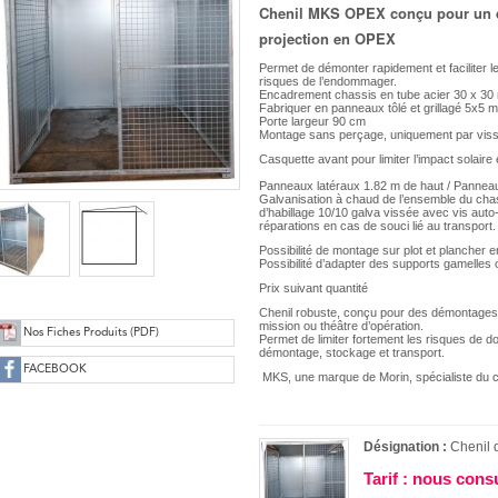
Chenil MKS OPEX conçu pour un dé
projection en OPEX
Permet de démonter rapidement et faciliter le 
risques de l’endommager.
Encadrement chassis en tube acier 30 x 3
Fabriquer en panneaux tôlé et grillagé 5x5 m
Porte largeur 90 cm
Montage sans perçage, uniquement par vis
Casquette avant pour limiter l’impact solair
Panneaux latéraux 1.82 m de haut / Pannea
Galvanisation à chaud de l’ensemble du cha
d’habillage 10/10 galva vissée avec vis auto-
réparations en cas de souci lié au transport.
Possibilité de montage sur plot et plancher 
Possibilité d’adapter des supports gamelles
Prix suivant quantité
Chenil robuste, conçu pour des démontages ré
mission ou théâtre d’opération.
Nos Fiches Produits (PDF)
Permet de limiter fortement les risques de
démontage, stockage et transport.
FACEBOOK
MKS, une marque de Morin, spécialiste du ch
Désignation :
Chenil
Tarif : nous cons