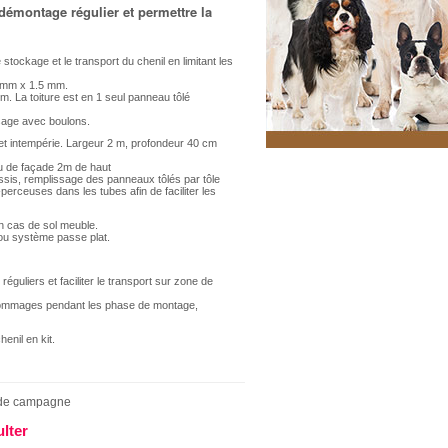
montage régulier et permettre la
stockage et le transport du chenil en limitant les
0 mm x 1.5 mm.
m. La toiture est en 1 seul panneau tôlé
sage avec boulons.
e et intempérie. Largeur 2 m, profondeur 40 cm
u de façade 2m de haut
ssis, remplissage des panneaux tôlés par tôle
perceuses dans les tubes afin de faciliter les
en cas de sol meuble.
 ou système passe plat.
guliers et faciliter le transport sur zone de
 dommages pendant les phase de montage,
enil en kit.
 de campagne
ulter