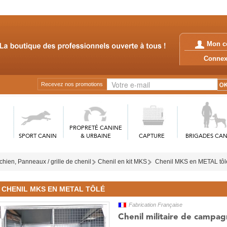
Mon c
Conn
Recevez nos promotions
PROPRETÉ CANINE
SPORT CANIN
& URBAINE
CAPTURE
BRIGADES CAN
chien, Panneaux / grille de chenil
Chenil en kit MKS
Chenil MKS en METAL tôl
CHENIL MKS EN METAL TÔLÉ
Fabrication Française
Chenil militaire de camp