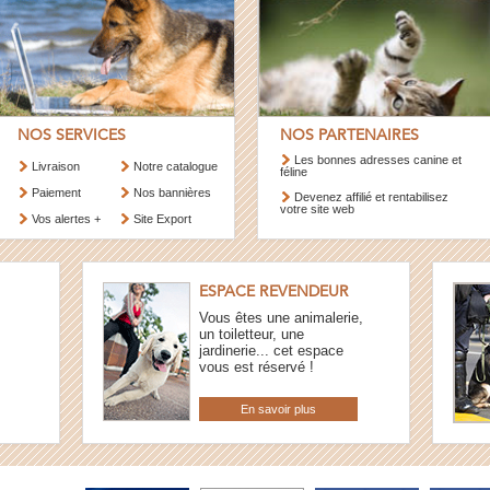
NOS SERVICES
NOS PARTENAIRES
Les bonnes adresses canine et
Livraison
Notre catalogue
féline
Paiement
Nos bannières
Devenez affilié et rentabilisez
votre site web
Vos alertes +
Site Export
ESPACE REVENDEUR
Vous êtes une animalerie,
un toiletteur, une
jardinerie... cet espace
vous est réservé !
En savoir plus