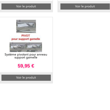
Voir le produit
Voir le produit
Système pivotant pour anneau
support gamelle
59,95 €
Voir le produit