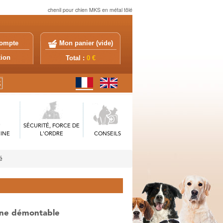
chenil pour chien MKS en métal tôlé
ompte
Mon panier (
vide
)
exion
Total :
0 €
SÉCURITÉ, FORCE DE
INE
L'ORDRE
CONSEILS
é
agne démontable