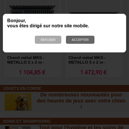
Bonjour,
vous êtes dirigé sur notre site mobile.
Chenil métal MKS -
Chenil métal MKS -
METALLO 2 x 2 m -
METALLO 3 x 2 m -
Façade en barreaux
Façade en barreaux
1 104,85 €
1 472,90 €
JOUETS EN CORDE
De nombreuses nouveautés pour
des heures de jeux avec votre chien
!
SOINS ET SHAMPOOING
Tout pour l'hygiène et les soins de