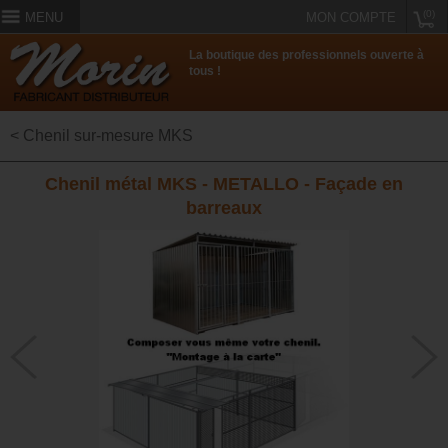
(0)
MENU
MON COMPTE
La boutique des professionnels ouverte à
tous !
< Chenil sur-mesure MKS
Chenil métal MKS - METALLO - Façade en
barreaux