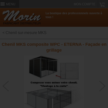
(0)
MENU
MON COMPTE
La boutique des professionnels ouverte à
tous !
< Chenil sur-mesure MKS
Chenil MKS composite WPC - ETERNA - Façade en
grillage