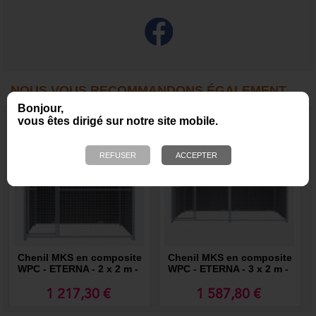
NOUS VOUS RECOMMANDONS ÉGALEMENT
Bonjour,
vous êtes dirigé sur notre site mobile.
Chenil MKS en composite
Chenil MKS en composite
WPC - ETERNA - 2 x 2 m -
WPC - ETERNA - 3 x 2 m -
Façade en grillage
Façade en grillage
1 217,30 €
1 587,80 €