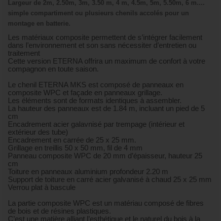
Largeur de 2m, 2.50m, 3m, 3.50 m, 4 m, 4.5m, 5m, 5.50m, 6 m....
simple compartiment ou plusieurs chenils accolés pour un
montage en batterie.
Les matériaux composite permettent de s’intégrer facilement
dans l’environnement et son sans nécessiter d’entretien ou
traitement
Cette version ETERNA offrira un maximum de confort à votre
compagnon en toute saison.
Le chenil ETERNA MKS est composé de panneaux en
composite WPC et façade en panneaux grillage.
Les éléments sont de formats identiques à assembler.
La hauteur des panneaux est de 1.84 m, incluant un pied de 5
cm
Encadrement acier galavnisé par trempage (intérieur et
extérieur des tube)
Encadrement en carrée de 25 x 25 mm.
Grillage en treillis 50 x 50 mm, fil de 4 mm
Panneau composite WPC de 20 mm d’épaisseur, hauteur 25
cm
Toiture en panneaux aluminium profondeur 2.20 m
Support de toiture en carré acier galvanisé à chaud 25 x 25 mm
Verrou plat à bascule
La partie composite WPC est un matériau composé de fibres
de bois et de résines plastiques.
C’est une matière alliant l’esthétique et le naturel du bois à la