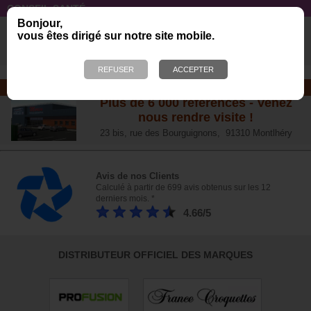
CONSEIL SANTÉ
L’arthrose chez le chien :
Bonjour,
vous êtes dirigé sur notre site mobile.
traitements naturels et conseil
s
NOTRE MAGASIN
Plus de 6 000 références - Venez
nous rendre visite !
23 bis, rue des Bourguignons, 91310 Montlhéry
Avis de nos Clients
Calculé à partir de 699 avis obtenus sur les 12
derniers mois. *
4.66/5
DISTRIBUTEUR OFFICIEL DES MARQUES