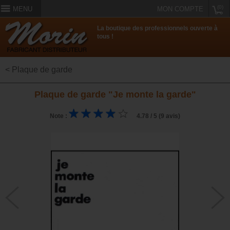
(0)
MENU
MON COMPTE
La boutique des professionnels ouverte à
tous !
< Plaque de garde
Plaque de garde "Je monte la garde"
Note :
4.78 / 5 (9 avis)