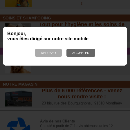
!
SOINS ET SHAMPOOING
Tout pour l'hygiène et les soins de
votre chien !
Bonjour,
vous êtes dirigé sur notre site mobile.
CONSEIL SANTÉ
L’arthrose chez le chien :
traitements naturels et conseil
s
NOTRE MAGASIN
Plus de 6 000 références - Venez
nous rendre visite !
23 bis, rue des Bourguignons, 91310 Montlhéry
Avis de nos Clients
Calculé à partir de 711 avis obtenus sur les 12