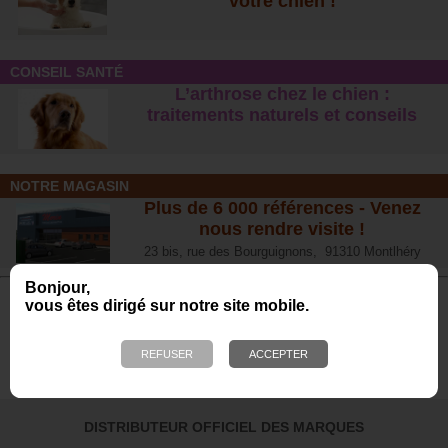
votre chien !
CONSEIL SANTÉ
L’arthrose chez le chien :
traitements naturels et conseil
s
NOTRE MAGASIN
Plus de 6 000 références - Venez
nous rendre visite !
23 bis, rue des Bourguignons, 91310 Montlhéry
Bonjour,
vous êtes dirigé sur notre site mobile.
Avis de nos Clients
Calculé à partir de 702 avis obtenus sur les 12
derniers mois. *
4.65/5
DISTRIBUTEUR OFFICIEL DES MARQUES