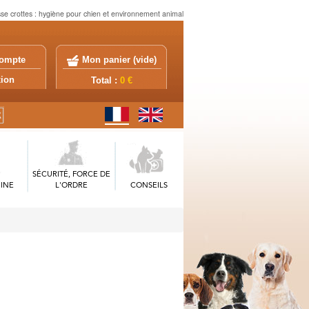
sse crottes : hygiène pour chien et environnement animal
ompte
Mon panier (
vide
)
exion
Total :
0 €
SÉCURITÉ, FORCE DE
INE
L'ORDRE
CONSEILS