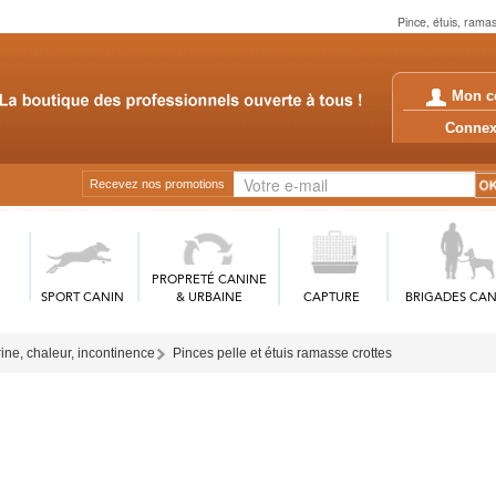
Pince, étuis, rama
Mon c
Conn
Recevez nos promotions
PROPRETÉ CANINE
SPORT CANIN
& URBAINE
CAPTURE
BRIGADES CAN
rine, chaleur, incontinence
Pinces pelle et étuis ramasse crottes