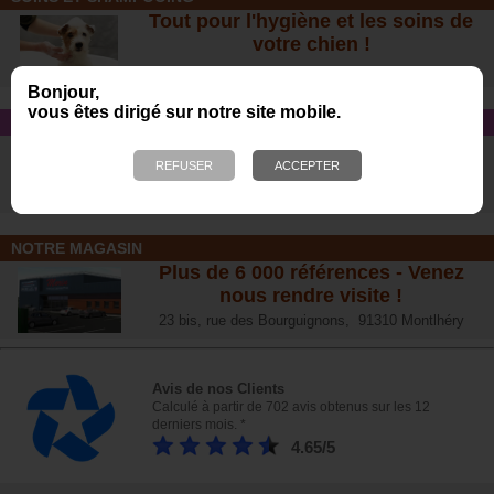
Tout pour l'hygiène et les soins de
votre chien !
Bonjour,
vous êtes dirigé sur notre site mobile.
CONSEIL SANTÉ
L’arthrose chez le chien :
traitements naturels et conseil
s
NOTRE MAGASIN
Plus de 6 000 références - Venez
nous rendre visite !
23 bis, rue des Bourguignons, 91310 Montlhéry
Avis de nos Clients
Calculé à partir de 702 avis obtenus sur les 12
derniers mois. *
4.65/5