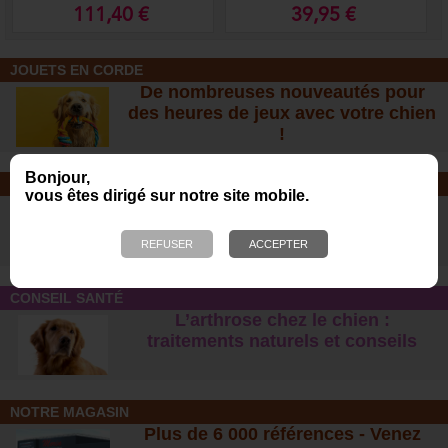
111,40 €
39,95 €
JOUETS EN CORDE
De nombreuses nouveautés pour
des heures de jeux avec votre chien
!
Bonjour,
SOINS ET SHAMPOOING
vous êtes dirigé sur notre site mobile.
Tout pour l'hygiène et les soins de
votre chien !
CONSEIL SANTÉ
L’arthrose chez le chien :
traitements naturels et conseil
s
NOTRE MAGASIN
Plus de 6 000 références - Venez