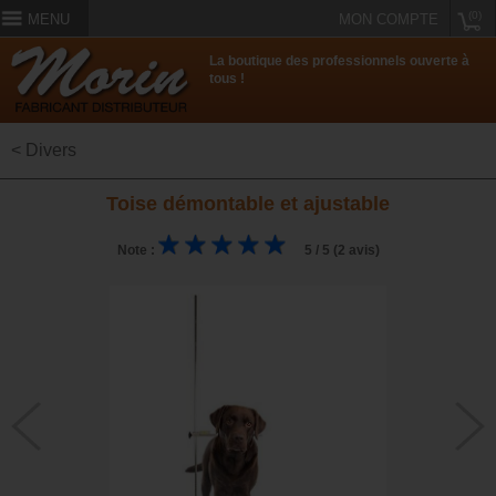
(0)
MENU
MON COMPTE
La boutique des professionnels ouverte à
tous !
< Divers
Toise démontable et ajustable
Note :
5 / 5 (2 avis)