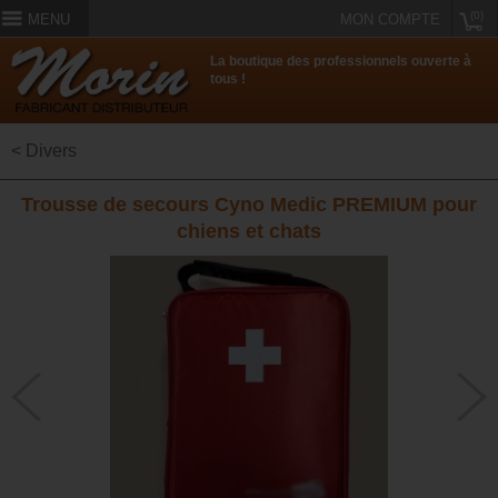
(0)
MENU
MON COMPTE
La boutique des professionnels ouverte à
tous !
< Divers
Trousse de secours Cyno Medic PREMIUM pour
chiens et chats