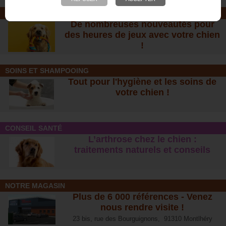
JOUETS EN CORDE
De nombreuses nouveautés pour
des heures de jeux avec votre chien
!
SOINS ET SHAMPOOING
Tout pour l'hygiène et les soins de
votre chien !
CONSEIL SANTÉ
L’arthrose chez le chien :
traitements naturels et conseil
s
NOTRE MAGASIN
Plus de 6 000 références - Venez
nous rendre visite !
23 bis, rue des Bourguignons, 91310 Montlhéry