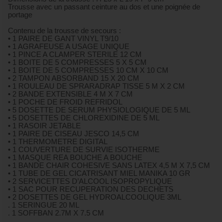
Trousse avec un passant ceinture au dos et une poignée de
portage
Contenu de la trousse de secours :
• 1 PAIRE DE GANT VINYL T9/10
• 1 AGRAFEUSE A USAGE UNIQUE
• 1 PINCE A CLAMPER STERILE 12 CM
• 1 BOITE DE 5 COMPRESSES 5 X 5 CM
• 1 BOITE DE 5 COMPRESSES 10 CM X 10 CM
• 2 TAMPON ABSORBAND 15 X 20 CM
• 1 ROULEAU DE SPRARADRAP TISSE 5 M X 2 CM
• 2 BANDE EXTENSIBLE 4 M X 7 CM
• 1 POCHE DE FROID REFRIDOL
• 5 DOSETTE DE SERUM PHYSIOLOGIQUE DE 5 ML
• 5 DOSETTES DE CHLOREXIDINE DE 5 ML
• 1 RASOIR JETABLE
• 1 PAIRE DE CISEAU JESCO 14,5 CM
• 1 THERMOMETRE DIGITAL
• 1 COUVERTURE DE SURVIE ISOTHERME
• 1 MASQUE REA BOUCHE A BOUCHE
• 1 BANDE CHAIR COHESIVE SANS LATEX 4,5 M X 7,5 CM
• 1 TUBE DE GEL CICATRISANT MIEL MANIKA 10 GR
• 2 SERVICETTES D’ALCOOL ISOPROPYLIQUE
• 1 SAC POUR RECUPERATION DES DECHETS
• 2 DOSETTES DE GEL HYDROALCOOLIQUE 3ML
. 1 SERINGUE 20 ML
. 1 SOFFBAN 2.7M X 7.5 CM