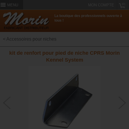
(0)
MENU
MON COMPTE
La boutique des professionnels ouverte à
tous !
< Accessoires pour niches
kit de renfort pour pied de niche CPRS Morin
Kennel System