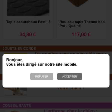
Tapis caoutchouc Pastillé
Rouleau tapis Thermo bed
Pro - Qualité
professionnelle
34,30 €
117,00 €
JOUETS EN CORDE
De nombreuses nouveautés pour
des heures de jeux avec votre chien
Bonjour,
!
vous êtes dirigé sur notre site mobile.
SOINS ET SHAMPOOING
Tout pour l'hygiène et les soins de
votre chien !
CONSEIL SANTÉ
L’arthrose chez le chien :