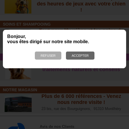
des heures de jeux avec votre chien
!
SOINS ET SHAMPOOING
Tout pour l'hygiène et les soins de
votre chien !
Bonjour,
vous êtes dirigé sur notre site mobile.
CONSEIL SANTÉ
L’arthrose chez le chien :
traitements naturels et conseil
s
NOTRE MAGASIN
Plus de 6 000 références - Venez
nous rendre visite !
23 bis, rue des Bourguignons, 91310 Montlhéry
Avis de nos Clients