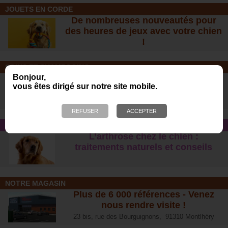
JOUETS EN CORDE
De nombreuses nouveautés pour
des heures de jeux avec votre chien
!
SOINS ET SHAMPOOING
Bonjour,
Tout pour l'hygiène et les soins de
vous êtes dirigé sur notre site mobile.
votre chien !
CONSEIL SANTÉ
L’arthrose chez le chien :
traitements naturels et conseil
s
NOTRE MAGASIN
Plus de 6 000 références - Venez
nous rendre visite !
23 bis, rue des Bourguignons, 91310 Montlhéry