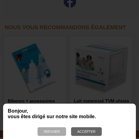
NOUS VOUS RECOMMANDONS ÉGALEMENT
Biberon + accessoires
Lait maternisé TVM chiots
pour chiots et chatons
et chatons
Bonjour,
vous êtes dirigé sur notre site mobile.
4,40 €
54,40 €
JOUETS EN CORDE