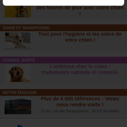
De nombreuses nouveautés pour
des heures de jeux avec votre chien
!
SOINS ET SHAMPOOING
Tout pour l'hygiène et les soins de
votre chien !
CONSEIL SANTÉ
L’arthrose chez le chien :
traitements naturels et conseil
s
NOTRE MAGASIN
Plus de 6 000 références - Venez
nous rendre visite !
23 bis, rue des Bourguignons, 91310 Montlhéry